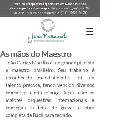
Médico Ortopedista Especialista em Mãos e Punhos
Vita Ortopedia e Fisioterapia
Ibirapuera e Higienópolis São
(
11) 4004-6
420
Paulo SP Central de Atendimento
As mãos do Maestro
João Carlos Martins é um grande pianista 
e maestro brasileiro. Seu trabalho é 
reconhecido mundialmente. Foi um 
talento precoce, tendo vencido diversos 
concursos ainda criança. Tocou com as 
maiores orquestras internacionais e 
conseguiu o feito de gravar a obra 
completa de Bach para teclado.