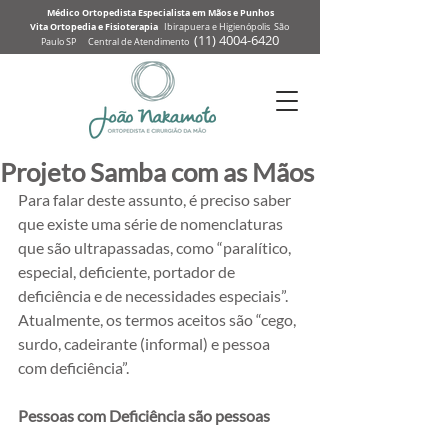
Médico Ortopedista Especialista em Mãos e Punhos
Vita Ortopedia e Fisioterapia
Ibirapuera e Higienópolis São
(
11) 4004-6
420
Paulo SP Central de Atendimento
Projeto Samba com as Mãos
Para falar deste assunto, é preciso saber 
que existe uma série de nomenclaturas 
que são ultrapassadas, como “paralítico, 
especial, deficiente, portador de 
deficiência e de necessidades especiais”.  
Atualmente, os termos aceitos são “cego, 
surdo, cadeirante (informal) e pessoa 
com deficiência”. 
Pessoas com Deficiência são pessoas