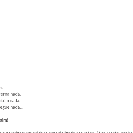
a.
verna nada.
ontém nada.
egue nada...
ssim!
ia permitem um cuidado especializado das mãos. Atualmente, conh