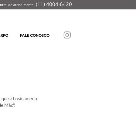
(
11) 4004-6
420
ntral de Atendimento
ARPO
FALE CONOSCO
 que é basicamente 
de Mão".