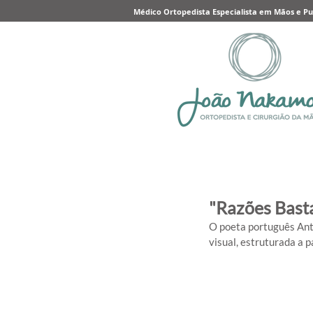
Médico Ortopedista Especialista em Mãos e P
"Razões Bast
O poeta português Ant
visual, estruturada a 