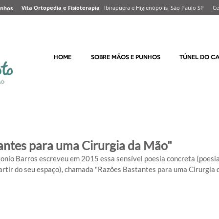
Vita Ortopedia e Fisioterapia
Ibirapuera e Higienópolis São Paulo SP Ce
unhos
HOME
SOBRE MÃOS E PUNHOS
TÚNEL DO C
antes para uma Cirurgia da Mão"
onio Barros escreveu em 2015 essa sensível poesia concreta (poesia
partir do seu espaço), chamada "Razões Bastantes para uma Cirurgia 