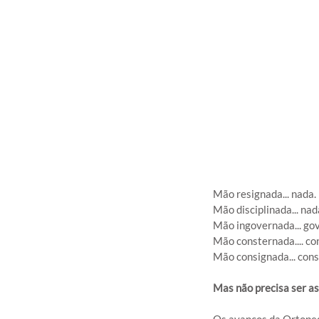
Mão resignada... nada.
Mão disciplinada... nad
Mão ingovernada... go
Mão consternada.... c
Mão consignada... cons
Mas não precisa ser a
Os avanços da Ortoped