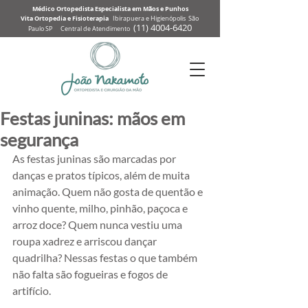
Médico Ortopedista Especialista em Mãos e Punhos
Vita Ortopedia e Fisioterapia
Ibirapuera e Higienópolis São
(
11) 4004-6
420
Paulo SP Central de Atendimento
Festas juninas: mãos em
segurança
As festas juninas são marcadas por 
danças e pratos típicos, além de muita 
animação. Quem não gosta de quentão e 
vinho quente, milho, pinhão, paçoca e 
arroz doce? Quem nunca vestiu uma 
roupa xadrez e arriscou dançar 
quadrilha? Nessas festas o que também 
não falta são fogueiras e fogos de 
artifício. 