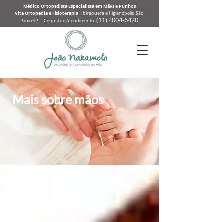
Médico Ortopedista Especialista em Mãos e Punhos
Vita Ortopedia e Fisioterapia
Ibirapuera e Higienópolis São
(
11) 4004-6
420
Paulo SP Central de Atendimento
Mais sobre mãos