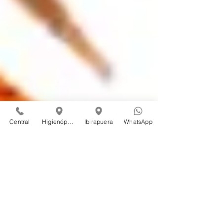
Central
Higienópolis
Ibirapuera
WhatsApp
Festas juninas: mãos em
segurança
É muito importante saber como prevenir
acidentes com fogos de artifício. E o que fazer