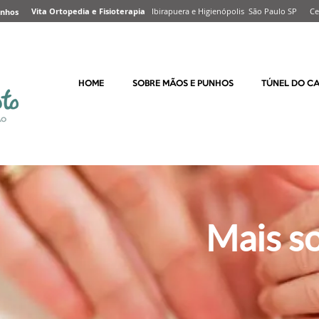
Vita Ortopedia e Fisioterapia
Ibirapuera e Higienópolis São Paulo SP Ce
unhos
HOME
SOBRE MÃOS E PUNHOS
TÚNEL DO C
Mais s