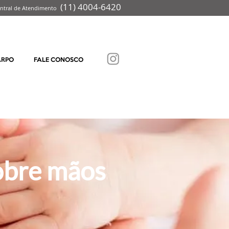
(
11) 4004-6
420
ntral de Atendimento
ARPO
FALE CONOSCO
obre mãos